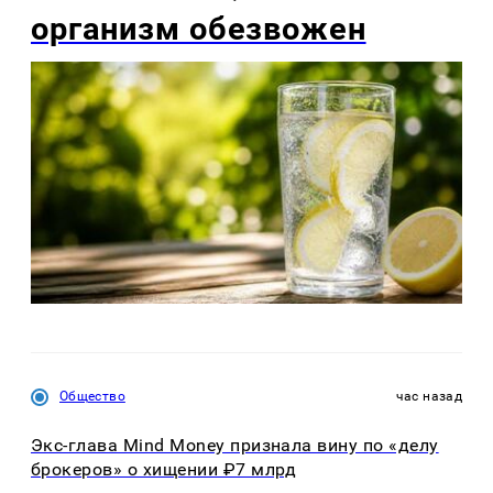
организм обезвожен
Общество
час назад
Экс-глава Mind Money признала вину по «делу
брокеров» о хищении ₽7 млрд