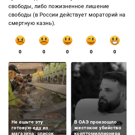
свободы, либо пожизненное лишение
свободы (в России действует мораторий на
смертную казнь).
0
0
0
0
0
Не ешьте эту
В ОАЭ произошло
готовую еду из
жестокое убийство
магазина: список
криптомиллионера