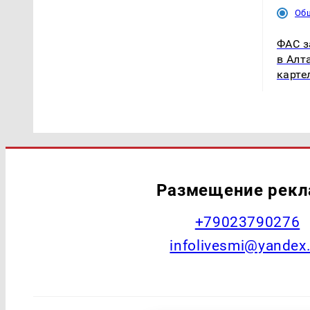
Об
ФАС з
в Алт
карте
Размещение рек
+79023790276
infolivesmi@yandex