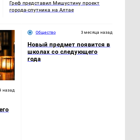
Греф представил Мишустину проект
города-спутника на Алтае
Общество
3 месяца назад
Новый предмет появится в
школах со следующего
года
й назад
его