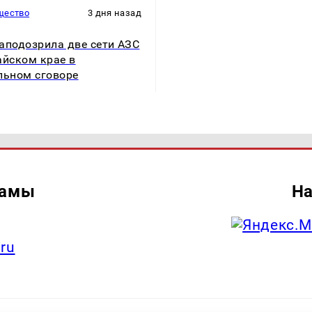
щество
3 дня назад
аподозрила две сети АЗС
айском крае в
льном сговоре
ламы
На
.ru