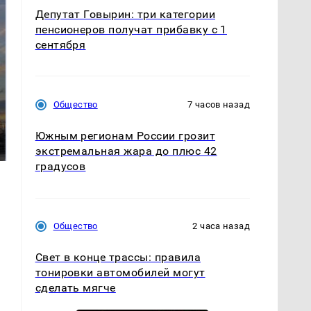
Депутат Говырин: три категории
пенсионеров получат прибавку с 1
сентября
СМИ: В Химках на
Общество
7 часов назад
полицейскую
В магазинах России
машину напали и
Южным регионам России грозит
ажиотаж из-за этого
подожгли.
продукта: что купить?
экстремальная жара до плюс 42
градусов
Общество
2 часа назад
Свет в конце трассы: правила
тонировки автомобилей могут
сделать мягче