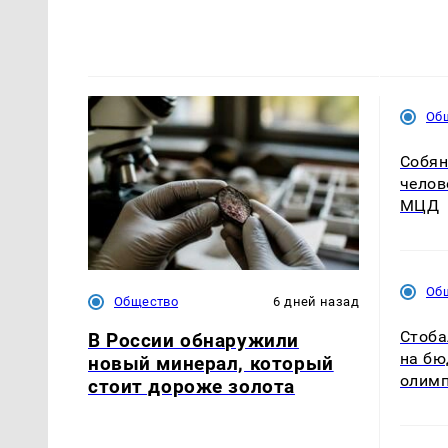
Об
Собян
челов
МЦД
Об
Общество
6 дней назад
Стоба
В России обнаружили
на бю
новый минерал, который
олим
стоит дороже золота