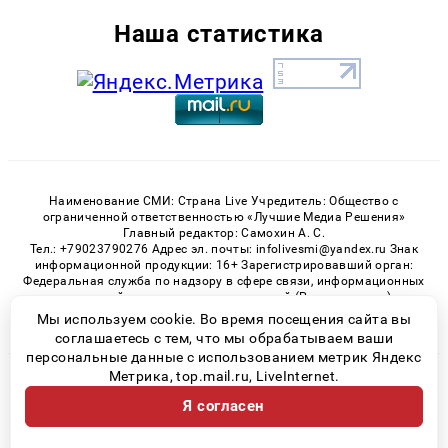
Наша статистика
Наименование СМИ: Страна Live Учредитель: Общество с
ограниченной ответственностью «Лучшие Медиа Решения»
Главный редактор: Самохин А. С.
Тел.: +79023790276 Адрес эл. почты: infolivesmi@yandex.ru Знак
информационной продукции: 16+ Зарегистрировавший орган:
Федеральная служба по надзору в сфере связи, информационных
технологий и массовых коммуникаций (Роскомнадзор)
Регистрационный номер СМИ ЭЛ № ФС 77 - 82538 от 21.01.2022
Мы используем cookie. Во время посещения сайта вы
соглашаетесь с тем, что мы обрабатываем ваши
персональные данные с использованием метрик Яндекс
Метрика, top.mail.ru, LiveInternet.
© 2026 «» | Все права защищены
Я согласен
Возрастная категория сайта 16+
Политика конфиденциальности