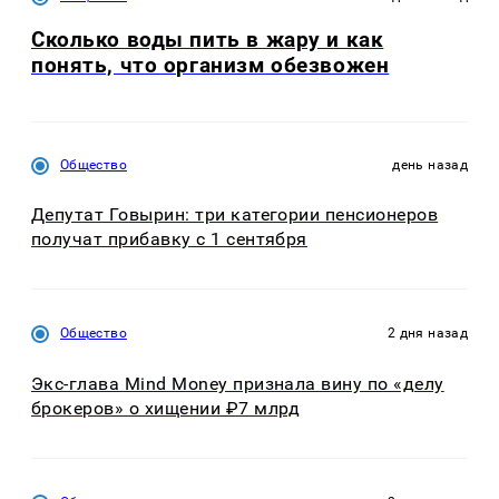
Сколько воды пить в жару и как
понять, что организм обезвожен
Общество
день назад
Депутат Говырин: три категории пенсионеров
получат прибавку с 1 сентября
Общество
2 дня назад
Экс-глава Mind Money признала вину по «делу
брокеров» о хищении ₽7 млрд