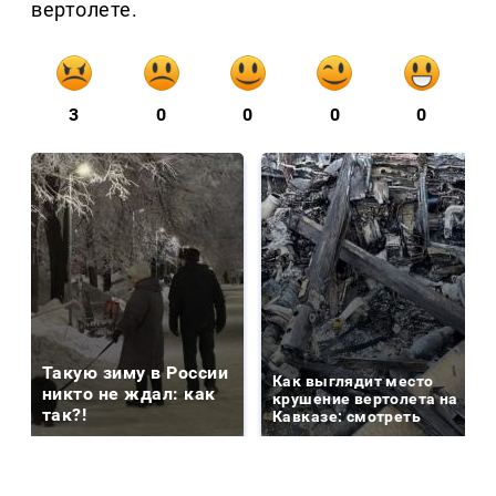
вертолете.
3
0
0
0
0
Такую зиму в России
Как выглядит место
никто не ждал: как
крушение вертолета на
так?!
Кавказе: смотреть