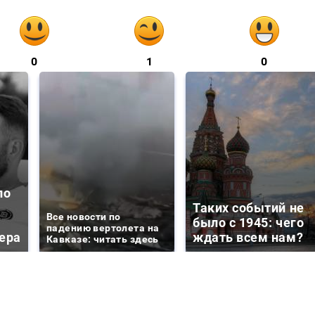
0
1
0
ло
Таких событий не
Все новости по
было с 1945: чего
падению вертолета на
ера
ждать всем нам?
Кавказе: читать здесь