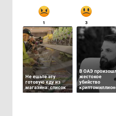
1
3
В ОАЭ произош
Не ешьте эту
жестокое
готовую еду из
убийство
магазина: список
криптомиллион