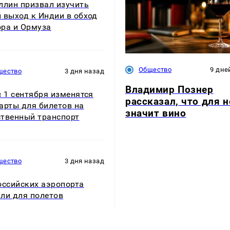
ллин призвал изучить
 выход к Индии в обход
ра и Ормуза
Общество
9 дне
щество
3 дня назад
Владимир Познер
с 1 сентября изменятся
рассказал, что для н
арты для билетов на
значит вино
твенный транспорт
щество
3 дня назад
оссийских аэропорта
ли для полетов