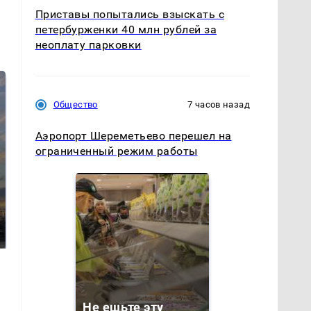
Приставы попытались взыскать с
петербурженки 40 млн рублей за
неоплату парковки
Общество
7 часов назад
Аэропорт Шереметьево перешел на
ограниченный режим работы
СМИ: В Химках на
полицейскую
В магазинах России
машину напали и
ажиотаж из-за этого
подожгли.
продукта: что купить?
Не ешьте эту