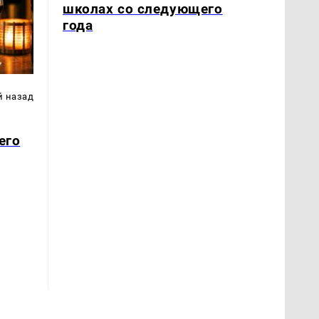
школах со следующего
года
й назад
его