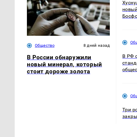
Хусну
новый
Босфо
Об
Общество
8 дней назад
В РФ 
В России обнаружили
станд
новый минерал, который
общес
стоит дороже золота
Об
Три р
закры