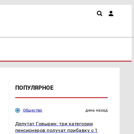
ПОПУЛЯРНОЕ
Общество
день назад
Депутат Говырин: три категории
пенсионеров получат прибавку с 1