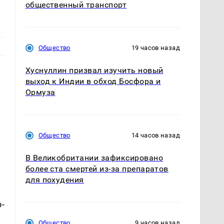
общественный транспорт
Общество
19 часов назад
Хуснуллин призвал изучить новый
выход к Индии в обход Босфора и
Ормуза
Общество
14 часов назад
В Великобритании зафиксировано
более ста смертей из-за препаратов
для похудения
-
Общество
9 часов назад