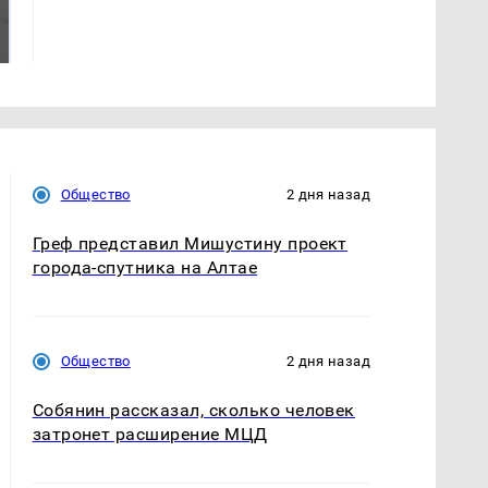
Все новости по
было с 1945: чего
падению вертолета на
ждать всем нам?
Кавказе: читать здесь
Общество
2 дня назад
Греф представил Мишустину проект
города-спутника на Алтае
Общество
2 дня назад
Собянин рассказал, сколько человек
затронет расширение МЦД