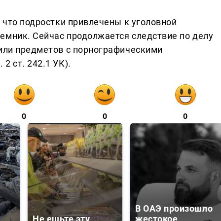
, что подростки привлечены к уголовной
емник. Сейчас продолжается следствие по делу
 или предметов с порнографическими
2 ст. 242.1 УК).
0
0
0
В ОАЭ произошло
Не ешьте эту
жестокое