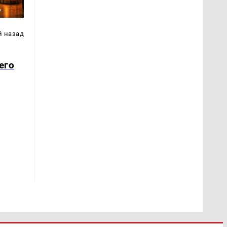
й назад
его