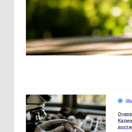
Об
Очере
Калин
дости