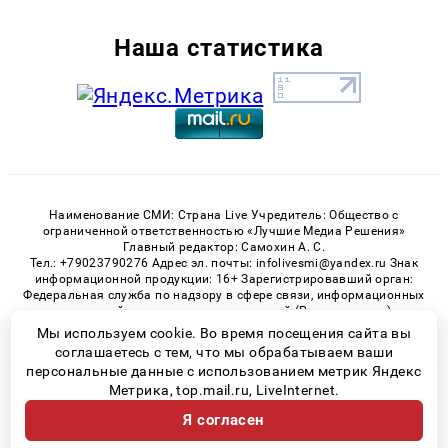
Наша статистика
Наименование СМИ: Страна Live Учредитель: Общество с
ограниченной ответственностью «Лучшие Медиа Решения»
Главный редактор: Самохин А. С.
Тел.: +79023790276 Адрес эл. почты: infolivesmi@yandex.ru Знак
информационной продукции: 16+ Зарегистрировавший орган:
Федеральная служба по надзору в сфере связи, информационных
технологий и массовых коммуникаций (Роскомнадзор)
Регистрационный номер СМИ ЭЛ № ФС 77 - 82538 от 21.01.2022
Мы используем cookie. Во время посещения сайта вы
соглашаетесь с тем, что мы обрабатываем ваши
персональные данные с использованием метрик Яндекс
Метрика, top.mail.ru, LiveInternet.
© 2026 «» | Все права защищены
Я согласен
Возрастная категория сайта 16+
Политика конфиденциальности