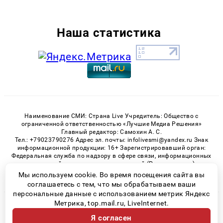
Наша статистика
Наименование СМИ: Страна Live Учредитель: Общество с
ограниченной ответственностью «Лучшие Медиа Решения»
Главный редактор: Самохин А. С.
Тел.: +79023790276 Адрес эл. почты: infolivesmi@yandex.ru Знак
информационной продукции: 16+ Зарегистрировавший орган:
Федеральная служба по надзору в сфере связи, информационных
технологий и массовых коммуникаций (Роскомнадзор)
Регистрационный номер СМИ ЭЛ № ФС 77 - 82538 от 21.01.2022
Мы используем cookie. Во время посещения сайта вы
соглашаетесь с тем, что мы обрабатываем ваши
персональные данные с использованием метрик Яндекс
Метрика, top.mail.ru, LiveInternet.
© 2026 «» | Все права защищены
Я согласен
Возрастная категория сайта 16+