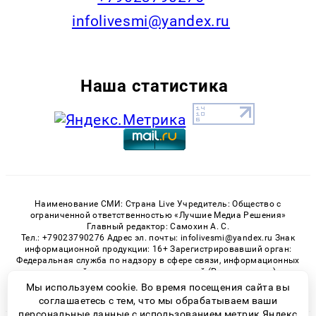
infolivesmi@yandex.ru
Наша статистика
Наименование СМИ: Страна Live Учредитель: Общество с
ограниченной ответственностью «Лучшие Медиа Решения»
Главный редактор: Самохин А. С.
Тел.: +79023790276 Адрес эл. почты: infolivesmi@yandex.ru Знак
информационной продукции: 16+ Зарегистрировавший орган:
Федеральная служба по надзору в сфере связи, информационных
технологий и массовых коммуникаций (Роскомнадзор)
Регистрационный номер СМИ ЭЛ № ФС 77 - 82538 от 21.01.2022
Мы используем cookie. Во время посещения сайта вы
соглашаетесь с тем, что мы обрабатываем ваши
персональные данные с использованием метрик Яндекс