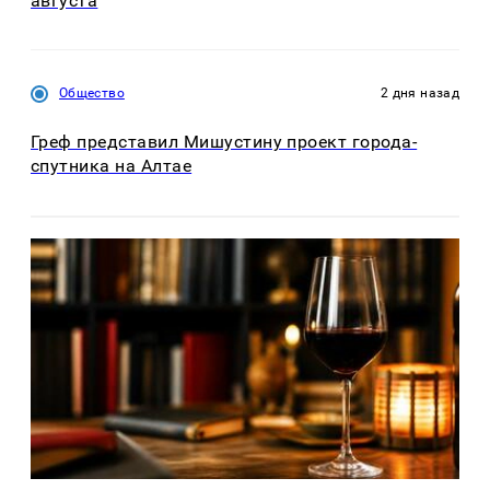
августа
Общество
2 дня назад
Греф представил Мишустину проект города-
спутника на Алтае