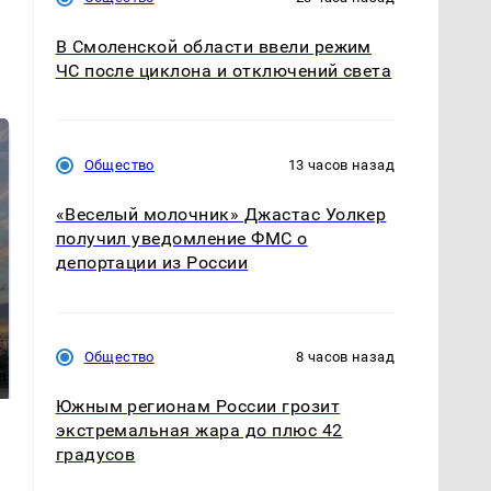
В Смоленской области ввели режим
ЧС после циклона и отключений света
Общество
13 часов назад
«Веселый молочник» Джастас Уолкер
получил уведомление ФМС о
депортации из России
СМИ: В Химках на
полицейскую
В магазинах России
машину напали и
Общество
8 часов назад
ажиотаж из-за этого
подожгли.
продукта: что купить?
Южным регионам России грозит
экстремальная жара до плюс 42
градусов