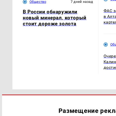
Общество
7 дней назад
ФАС з
В России обнаружили
в Алт
новый минерал, который
карте
стоит дороже золота
Об
Очере
Калин
дости
Размещение рек