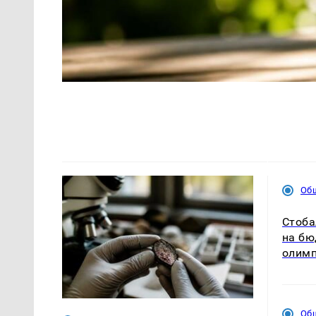
Об
Стоба
на бю
олим
Об