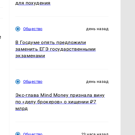
для похудения
Общество
день назад
е
В Госдуме опять предложили
заменить ЕГЭ государственными
экзаменами
Общество
день назад
Экс-глава Mind Money признала вину
по «делу брокеров» о хищении ₽7
млрд
Общество
23 часа назад