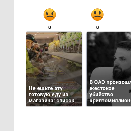
0
0
В ОАЭ произош
Не ешьте эту
жестокое
готовую еду из
убийство
магазина: список
криптомиллион