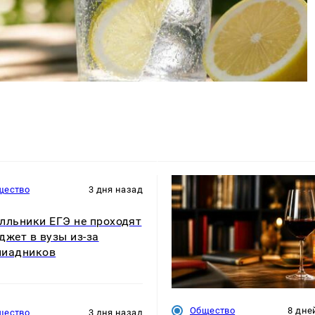
щество
3 дня назад
лльники ЕГЭ не проходят
джет в вузы из-за
пиадников
Общество
8 дне
щество
3 дня назад