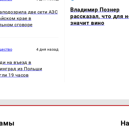
Владимир Познер
аподозрила две сети АЗС
рассказал, что для н
айском крае в
значит вино
льном сговоре
щество
4 дня назад
ди на въезд в
инград из Польши
гли 19 часов
ламы
На