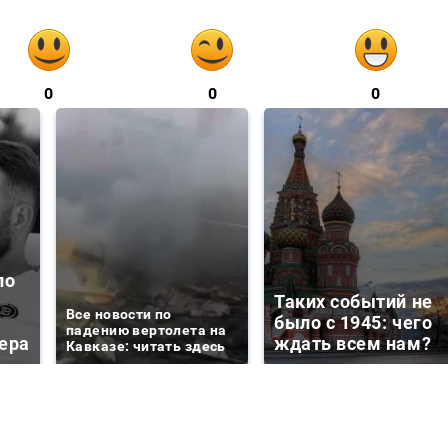
0
0
0
ло
Таких событий не
Все новости по
было с 1945: чего
падению вертолета на
ера
ждать всем нам?
Кавказе: читать здесь