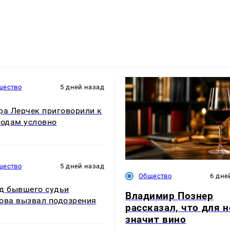
щество
5 дней назад
ра Лерчек приговорили к
годам условно
щество
5 дней назад
Общество
6 дне
д бывшего судьи
Владимир Познер
ова вызвал подозрения
рассказал, что для н
значит вино