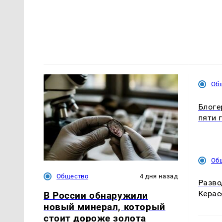
Об
Блоге
пяти 
Об
Общество
4 дня назад
Разво
Керас
В России обнаружили
новый минерал, который
стоит дороже золота