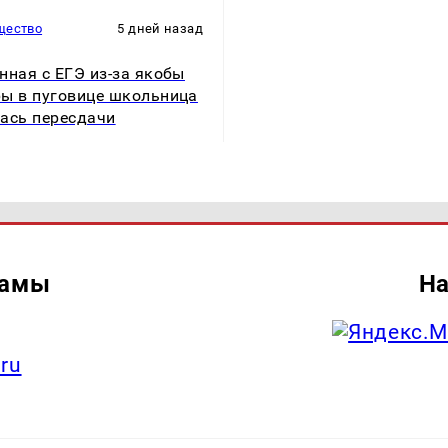
щество
5 дней назад
нная с ЕГЭ из-за якобы
ы в пуговице школьница
ась пересдачи
ламы
На
.ru