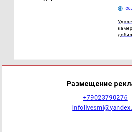
Об
Удале
камер
добил
Размещение рек
+79023790276
infolivesmi@yandex