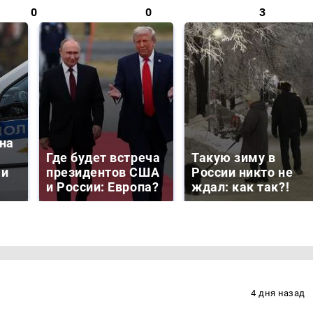
0
0
3
на
Где будет встреча
Такую зиму в
 и
президентов США
России никто не
и России: Европа?
ждал: как так?!
4 дня назад