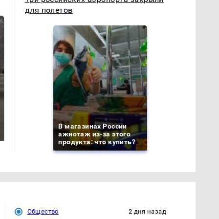
для полетов
На Урале из казны
Как выглядит место
были украдены 18
крушение вертолета на
В магазинах России
миллионов рублей
Кавказе: смотреть
ажиотаж из-за этого
продукта: что купить?
Общество
2 дня назад