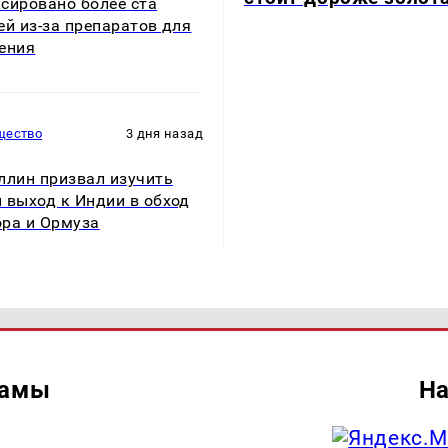
сировано более ста
ей из-за препаратов для
ения
щество
3 дня назад
ллин призвал изучить
 выход к Индии в обход
ра и Ормуза
ламы
На