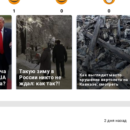
1
0
0
еча
Такую зиму в
Как выглядит место
ША
России никто не
крушение вертолета на
па?
ждал: как так?!
Кавказе: смотреть
2 дня назад