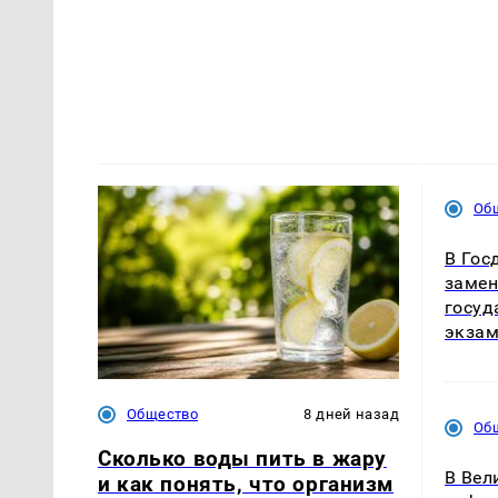
Об
В Гос
замен
госуд
экза
Общество
8 дней назад
Об
Сколько воды пить в жару
В Вел
и как понять, что организм