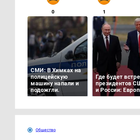
0
1
СМИ: В Химках на
полицейскую
Где будет встр
машину напали и
президентов С
подожгли.
и России: Евро
Общество