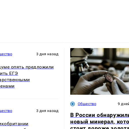
щество
3 дня назад
думе опять предложили
ить ЕГЭ
арственными
менами
Общество
9 дне
щество
3 дня назад
В России обнаружил
новый минерал, кот
икобритании
стоит дороже золот