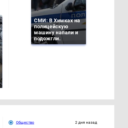
СМИ: В Химках на
полицейскую
машину напали и
подожгли.
На Урале из казны
Не ешьте эту
были украдены 18
готовую еду из
миллионов рублей
магазина: список
Общество
2 дня назад