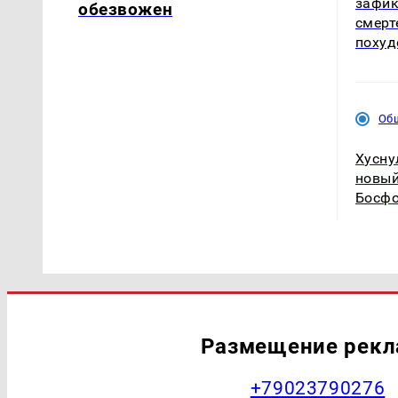
зафик
обезвожен
смерт
похуд
Об
Хусну
новый
Босфо
Размещение рек
+79023790276