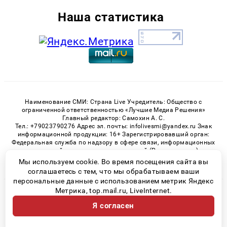
Наша статистика
Наименование СМИ: Страна Live Учредитель: Общество с
ограниченной ответственностью «Лучшие Медиа Решения»
Главный редактор: Самохин А. С.
Тел.: +79023790276 Адрес эл. почты: infolivesmi@yandex.ru Знак
информационной продукции: 16+ Зарегистрировавший орган:
Федеральная служба по надзору в сфере связи, информационных
технологий и массовых коммуникаций (Роскомнадзор)
Регистрационный номер СМИ ЭЛ № ФС 77 - 82538 от 21.01.2022
Мы используем cookie. Во время посещения сайта вы
соглашаетесь с тем, что мы обрабатываем ваши
персональные данные с использованием метрик Яндекс
Метрика, top.mail.ru, LiveInternet.
© 2026 «» | Все права защищены
Я согласен
Возрастная категория сайта 16+
Политика конфиденциальности