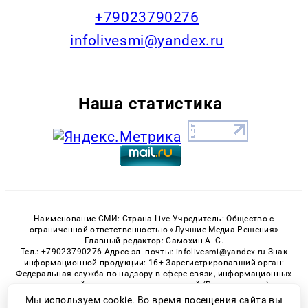
+79023790276
infolivesmi@yandex.ru
Наша статистика
Наименование СМИ: Страна Live Учредитель: Общество с
ограниченной ответственностью «Лучшие Медиа Решения»
Главный редактор: Самохин А. С.
Тел.: +79023790276 Адрес эл. почты: infolivesmi@yandex.ru Знак
информационной продукции: 16+ Зарегистрировавший орган:
Федеральная служба по надзору в сфере связи, информационных
технологий и массовых коммуникаций (Роскомнадзор)
Регистрационный номер СМИ ЭЛ № ФС 77 - 82538 от 21.01.2022
Мы используем cookie. Во время посещения сайта вы