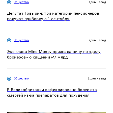
Общество
день назад
Депутат Говырин: три категории пенсионеров
получат прибавку с 1 сентября
Общество
день назад
Экс-глава Mind Money признала вину по «делу
брокеров» о хищении ₽7 млрд
Общество
2 дня назад
В Великобритании зафиксировано более ста
смертей из-за препаратов для похудения