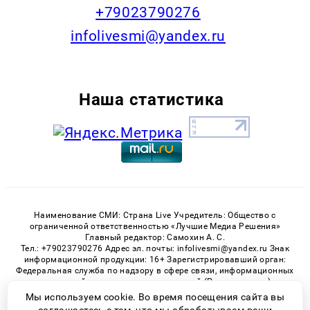
+79023790276
infolivesmi@yandex.ru
Наша статистика
Наименование СМИ: Страна Live Учредитель: Общество с
ограниченной ответственностью «Лучшие Медиа Решения»
Главный редактор: Самохин А. С.
Тел.: +79023790276 Адрес эл. почты: infolivesmi@yandex.ru Знак
информационной продукции: 16+ Зарегистрировавший орган:
Федеральная служба по надзору в сфере связи, информационных
технологий и массовых коммуникаций (Роскомнадзор)
Регистрационный номер СМИ ЭЛ № ФС 77 - 82538 от 21.01.2022
Мы используем cookie. Во время посещения сайта вы