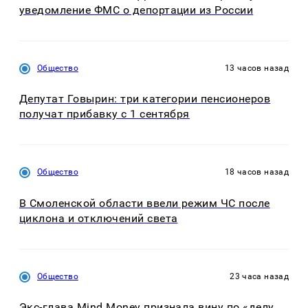
уведомление ФМС о депортации из России
Общество
13 часов назад
Депутат Говырин: три категории пенсионеров
получат прибавку с 1 сентября
Общество
18 часов назад
В Смоленской области ввели режим ЧС после
циклона и отключений света
Общество
23 часа назад
Экс-глава Mind Money признала вину по «делу