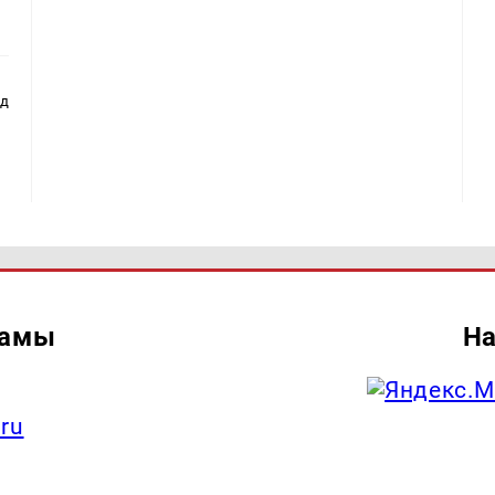
ад
ламы
На
.ru