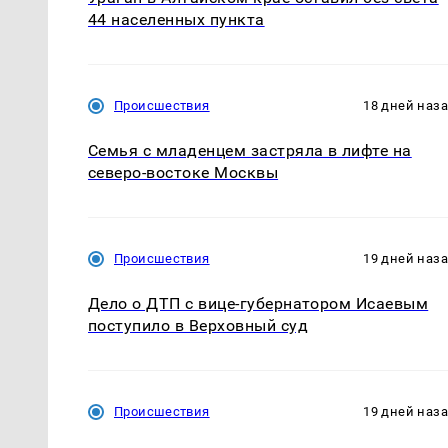
44 населенных пункта
Происшествия
18 дней наз
Семья с младенцем застряла в лифте на
северо-востоке Москвы
Происшествия
19 дней наз
Дело о ДТП с вице-губернатором Исаевым
поступило в Верховный суд
Происшествия
19 дней наз