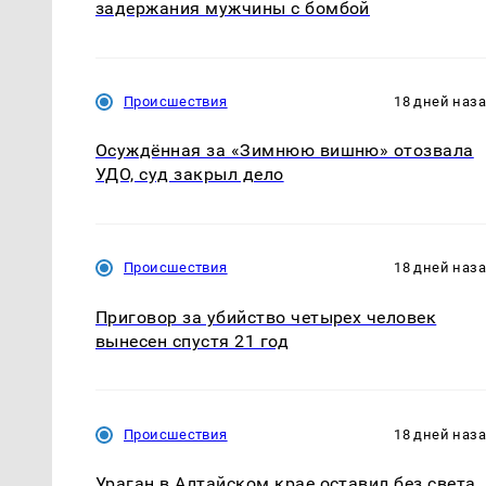
задержания мужчины с бомбой
Происшествия
18 дней наз
Осуждённая за «Зимнюю вишню» отозвала
УДО, суд закрыл дело
Происшествия
18 дней наз
Приговор за убийство четырех человек
вынесен спустя 21 год
Происшествия
18 дней наз
Ураган в Алтайском крае оставил без света