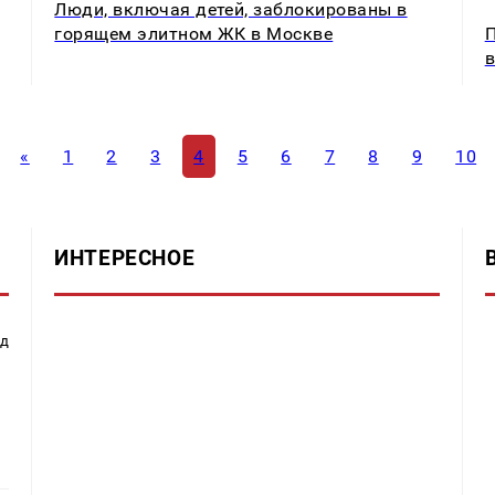
Люди, включая детей, заблокированы в
горящем элитном ЖК в Москве
П
в
«
1
2
3
4
5
6
7
8
9
10
ИНТЕРЕСНОЕ
ад