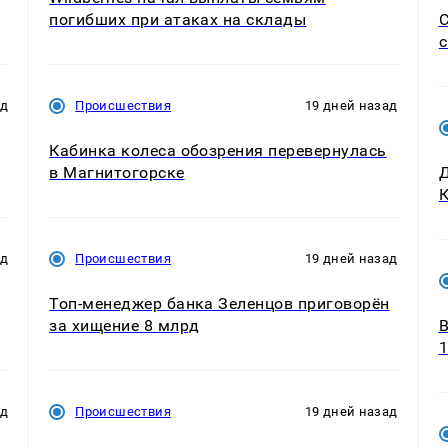
погибших при атаках на склады
С
с
ад
Происшествия
19 дней назад
Кабинка колеса обозрения перевернулась
в Магнитогорске
Д
К
ад
Происшествия
19 дней назад
Топ-менеджер банка Зеленцов приговорён
за хищение 8 млрд
В
1
ад
Происшествия
19 дней назад