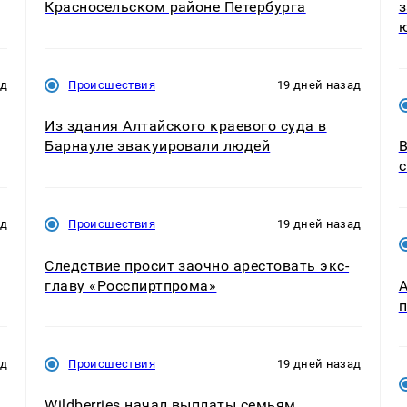
Красносельском районе Петербурга
з
ад
Происшествия
19 дней назад
Из здания Алтайского краевого суда в
Барнауле эвакуировали людей
В
с
ад
Происшествия
19 дней назад
Следствие просит заочно арестовать экс-
главу «Росспиртпрома»
А
п
ад
Происшествия
19 дней назад
Wildberries начал выплаты семьям