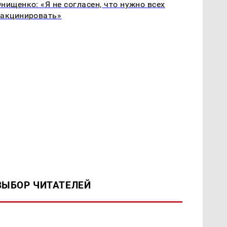
нищенко: «Я не согласен, что нужно всех
акцинировать»
ВЫБОР ЧИТАТЕЛЕЙ