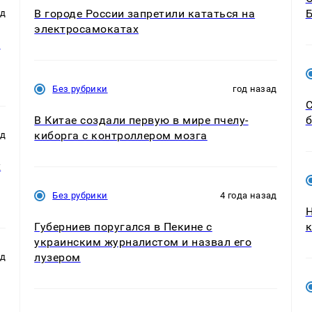
В городе России запретили кататься на
Б
ад
электросамокатах
х
Без рубрики
год назад
С
В Китае создали первую в мире пчелу-
киборга с контроллером мозга
ад
х
Без рубрики
4 года назад
Н
Губерниев поругался в Пекине с
к
украинским журналистом и назвал его
лузером
ад