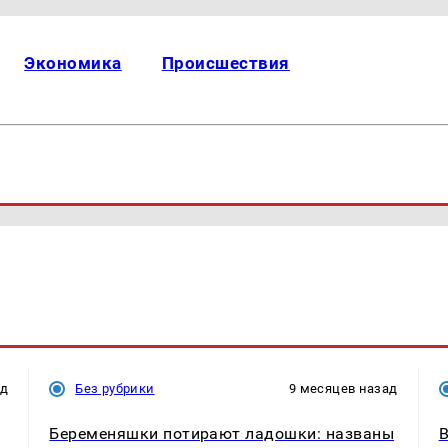
Экономика
Происшествия
ад
Без рубрики
9 месяцев назад
Беременяшки потирают ладошки: названы
В