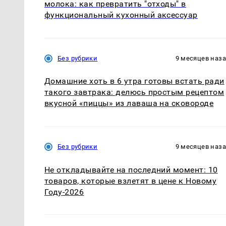
молока: как превратить "отходы" в
функциональный кухонный аксессуар
Без рубрики
9 месяцев наз
Домашние хоть в 6 утра готовы встать ради
такого завтрака: делюсь простым рецептом
вкусной «пиццы» из лаваша на сковороде
Без рубрики
9 месяцев наз
Не откладывайте на последний момент: 10
товаров, которые взлетят в цене к Новому
Году-2026