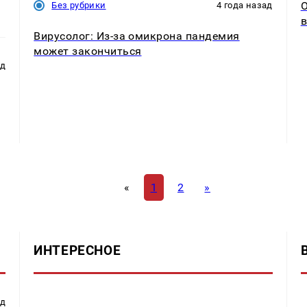
О
Без рубрики
4 года назад
в
Вирусолог: Из-за омикрона пандемия
может закончиться
ад
«
1
2
»
ИНТЕРЕСНОЕ
ад