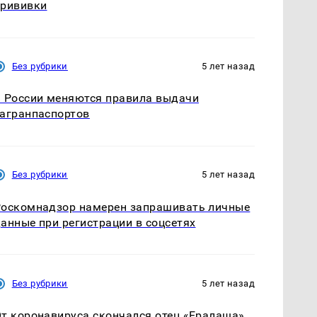
прививки
Без рубрики
5 лет назад
 России меняются правила выдачи
агранпаспортов
Без рубрики
5 лет назад
оскомнадзор намерен запрашивать личные
анные при регистрации в соцсетях
Без рубрики
5 лет назад
т коронавируса скончался отец «Ералаша»