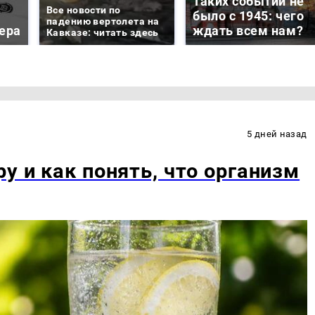
Таких событий не
Все новости по
было с 1945: чего
падению вертолета на
ера
ждать всем нам?
Кавказе: читать здесь
5 дней назад
у и как понять, что организм