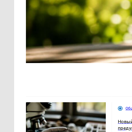
Об
Новый
преду