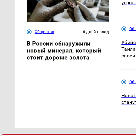
угроз
Об
Общество
6 дней назад
Убийс
В России обнаружили
Таила
новый минерал, который
своей
стоит дороже золота
Об
Новог
стану