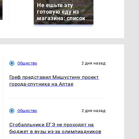
Где будет встреча
На Урале из казны
Не ешьте эту
президентов США
были украдены 18
готовую еду из
и России: Европа?
миллионов рублей
магазина: список
Общество
2 дня назад
Греф представил Мишустину проект
города-спутника на Алтае
Общество
2 дня назад
Стобалльники ЕГЭ не проходят на
бюджет в вузы из-за олимпиадников