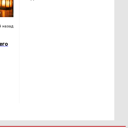
й назад
его