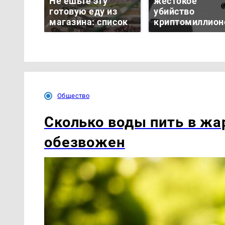
Не ешьте эту
жестокое
готовую еду из
убийство
магазина: список
криптомиллион
Общество
Сколько воды пить в жар
обезвожен