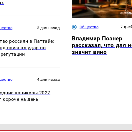
ах
Общество
7 дне
щество
3 дня назад
Владимир Познер
тво россиян в Паттайе:
рассказал, что для н
нд признал удар по
значит вино
 репутации
щество
4 дня назад
одние каникулы-2027
т короче на день