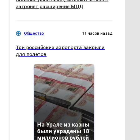
затронет расширение МЦД
Общество
11 часов назад
Три российских аэропорта закрыли
для полетов
На Урале из казны
были украдены 18
миллионов рублей