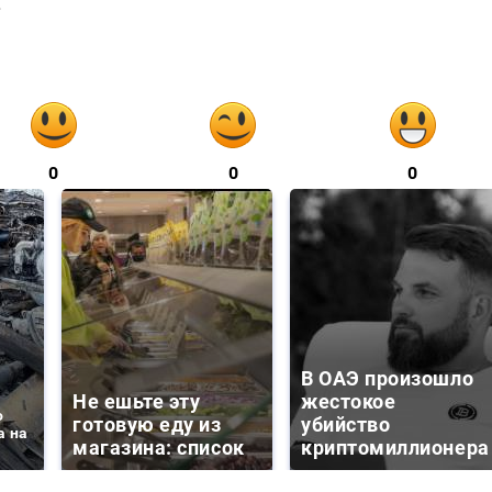
.
0
0
0
В ОАЭ произошло
Не ешьте эту
жестокое
о
готовую еду из
убийство
а на
магазина: список
криптомиллионера