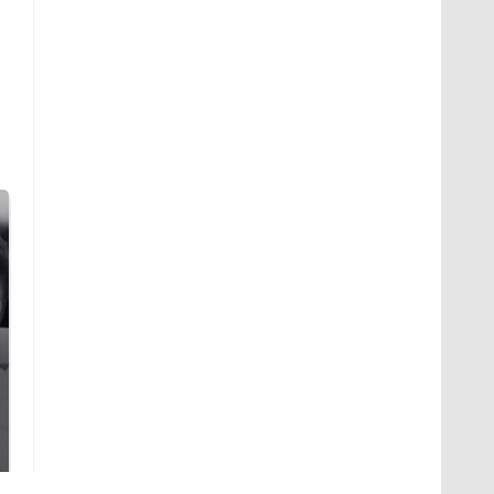
Таких событий не
Все новости по
было с 1945: чего
падению вертолета на
ждать всем нам?
Кавказе: читать здесь