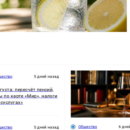
щество
5 дней назад
вгуста: пересчёт пенсий,
ы по карте «Мир», налоги
осуслугах»
Общество
6 дне
щество
5 дней назад