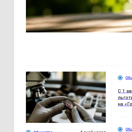
Об
С 1 а
льгот
на «Г
Об