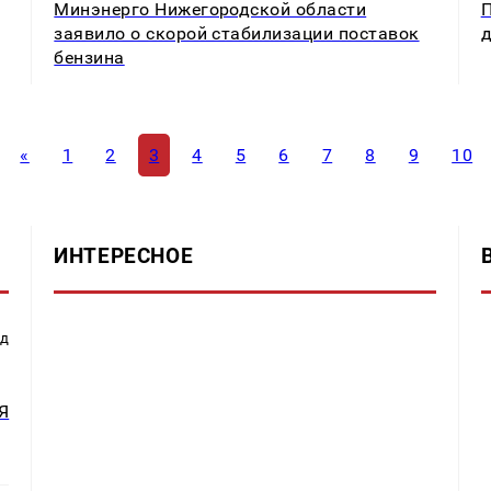
Минэнерго Нижегородской области
П
заявило о скорой стабилизации поставок
д
бензина
«
1
2
3
4
5
6
7
8
9
10
ИНТЕРЕСНОЕ
ад
Я