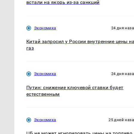
встали на якорь из-за санкций
Экономика
24 дня наз
Китай запросил у России внутренние цены н
газ
Экономика
24 дня наз
Путин: снижение ключевой ставки будет
естественным
Экономика
25 дней наз
ЦБ не может игнорировать цены на топливо,