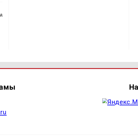
ад
ламы
На
.ru