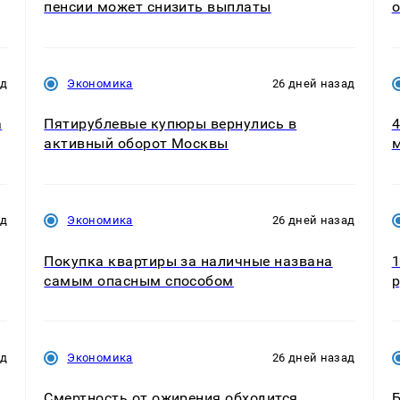
пенсии может снизить выплаты
о
ад
Экономика
26 дней назад
а
Пятирублевые купюры вернулись в
4
активный оборот Москвы
ад
Экономика
26 дней назад
Покупка квартиры за наличные названа
1
самым опасным способом
р
ад
Экономика
26 дней назад
Смертность от ожирения обходится
Б