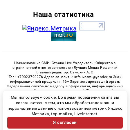
Наша статистика
Наименование СМИ: Страна Live Учредитель: Общество с
ограниченной ответственностью «Лучшие Медиа Решения»
Главный редактор: Самохин А. С.
Тел.: +79023790276 Адрес эл. почты: infolivesmi@yandex.ru Знак
информационной продукции: 16+ Зарегистрировавший орган:
Федеральная служба по надзору в сфере связи, информационных
технологий и массовых коммуникаций (Роскомнадзор)
Регистрационный номер СМИ ЭЛ № ФС 77 - 82538 от 21.01.2022
Мы используем cookie. Во время посещения сайта вы
соглашаетесь с тем, что мы обрабатываем ваши
персональные данные с использованием метрик Яндекс
Метрика, top.mail.ru, LiveInternet.
© 2026 «» | Все права защищены
Я согласен
Возрастная категория сайта 16+
Политика конфиденциальности