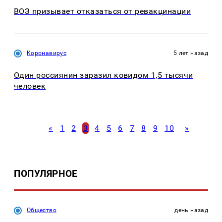
ВОЗ призывает отказаться от ревакцинации
Коронавирус
5 лет назад
Один россиянин заразил ковидом 1,5 тысячи
человек
«
1
2
3
4
5
6
7
8
9
10
»
ПОПУЛЯРНОЕ
Общество
день назад